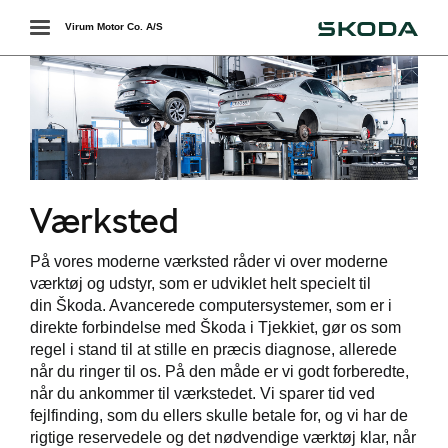
Škoda
Toggle
Virum Motor Co. A/S
navigation
Værksted
På vores moderne værksted råder vi over moderne
værktøj og udstyr, som er udviklet helt specielt til
værkstedet
din Škoda. Avancerede computersystemer, som er i
direkte forbindelse med Škoda i Tjekkiet, gør os som
regel i stand til at stille en præcis diagnose, allerede
når du ringer til os. På den måde er vi godt forberedte,
når du ankommer til værkstedet. Vi sparer tid ved
handling
fejlfinding, som du ellers skulle betale for, og vi har de
rigtige reservedele og det nødvendige værktøj klar, når
services