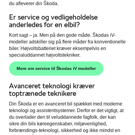
du afleverer din Škoda.
ct
Er service og vedligeholdelse
anderledes for en elbil?
Kort sagt – ja. Men på den gode måde. Škodas iV-
de
modeller adskiller sig på flere måder fra konventionelle
biler. Højvoltsbatteriet kræver eksempelvis en
de
specialuddannet højvoltstekniker.
ementer
Mere om service til Škodas iV modeller
Avanceret teknologi kræver
tyr
toptrænede teknikere
Din Škoda er en avanceret bil spækket med moderne
t
teknologi og assistentsystemer. Derfor er det vigtigt, at
du overlader den til veluddannede fagfolk, der kan
ugtbilsattest
sikre din bils køreegenskaber, miljøvenlighed,
forbrændings-teknologi, sikkerhed og ikke mindst en
jem