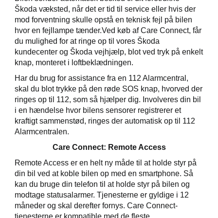
Škoda væksted, når det er tid til service eller hvis der
mod forventning skulle opstå en teknisk fejl på bilen
hvor en fejllampe tænder.Ved køb af Care Connect, får
du mulighed for at ringe op til vores Škoda
kundecenter og Škoda vejhjælp, blot ved tryk på enkelt
knap, monteret i loftbeklædningen.
Har du brug for assistance fra en 112 Alarmcentral,
skal du blot trykke på den røde SOS knap, hvorved der
ringes op til 112, som så hjælper dig. Involveres din bil
i en hændelse hvor bilens sensorer registrerer et
kraftigt sammenstød, ringes der automatisk op til 112
Alarmcentralen.
Care Connect: Remote Access
Remote Access er en helt ny måde til at holde styr på
din bil ved at koble bilen op med en smartphone. Så
kan du bruge din telefon til at holde styr på bilen og
modtage statusalarmer.
Tjenesterne
er
gyldig
e i 12
måneder og skal derefter
fornys.
Care Connect-
tjenesterne er kompatible med de fleste