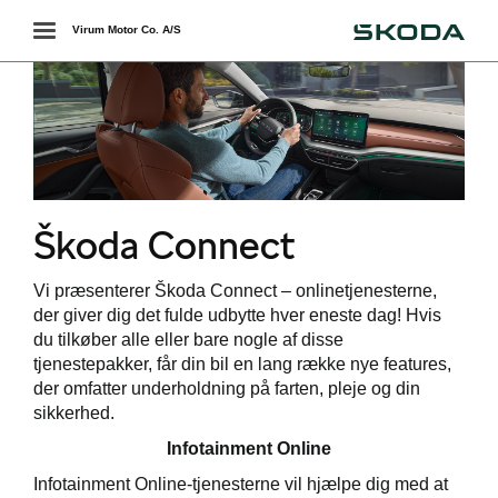
Škoda
Toggle
Virum Motor Co. A/S
navigation
Škoda Connect
Vi præsenterer Škoda Connect – onlinetjenesterne,
der giver dig det fulde udbytte hver eneste dag! Hvis
værkstedet
du tilkøber alle eller bare nogle af disse
tjenestepakker, får din bil en lang række nye features,
der omfatter underholdning på farten, pleje og din
sikkerhed.
handling
Infotainment Online
Infotainment Online-tjenesterne vil hjælpe dig med at
services