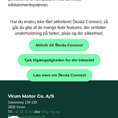
infotainmentsystemer.
Har du endnu ikke fået aktiviteret Škoda Connect, så
går du glip af de mange fede features, der omfatter
underholdning på farten, pleje og din sikkerhed.
Aktivér dit Škoda Connect
Tjek tilgængeligheden for din bilmodel
Læs mere om Škoda Connect
Virum Motor Co. A/S
Grønnevej 134-138
2830 Virum
Tlf.:
45 85 18 51
eller
Ring mig op
E-mail:
virum@skoda.dk