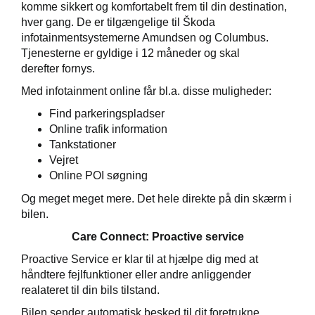
komme sikkert og komfortabelt frem til din destination,
hver gang. De er tilgængelige til Škoda
ct
infotainmentsystemerne Amundsen og Columbus.
Tjenesterne
er
gyldig
e i 12 måneder og skal
derefter
fornys.
de
Med infotainment online får bl.a. disse muligheder:
Find parkeringspladser
de
Online trafik information
Tankstationer
ementer
Vejret
Online POI søgning
Og meget meget mere. Det hele direkte på din skærm i
tyr
bilen.
Care Connect: Proactive service
t
Proactive Service er klar til at hjælpe dig med at
ugtbilsattest
håndtere fejlfunktioner eller andre anliggender
realateret til din bils tilstand.
jem
Bilen sender automatisk besked til dit foretrukne