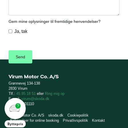
Gem mine oplysninger til fremtidige henvendelser?
Ja, tak
Virum Motor Co. A/S
Grønnevej 134-138
2830 Virum
Tlf.:
45 85 18 51
eller
Ring mig op
E-mail:
virum@skoda.dk
CVR: 67301110
Virum Motor Co. A/S
skoda.dk
Cookiepolitik
Betingelser for online booking
Privatlivspolitik
Kontakt
Byttepris