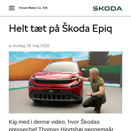
Škoda
Toggle
Virum Motor Co. A/S
navigation
Helt tæt på Škoda Epiq
tirsdag 26 maj 2026
Kig med i denne video, hvor Škodas
pressechef Thomas Hjortshøj gennemgår