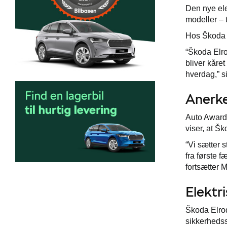
Den nye ele
modeller – t
Hos Škoda 
“Škoda Elro
bliver kåret
hverdag,” s
Anerke
Auto Awards
viser, at Š
“Vi sætter 
fra første f
fortsætter 
Elektri
Škoda Elroq
sikkerhedss