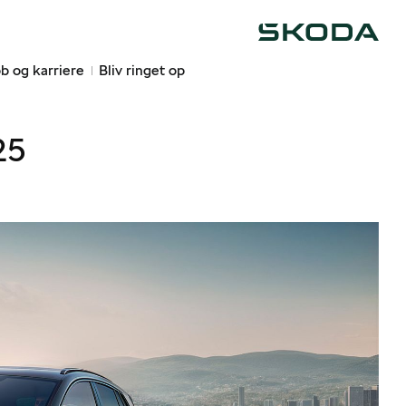
Škoda
b og karriere
Bliv ringet op
25