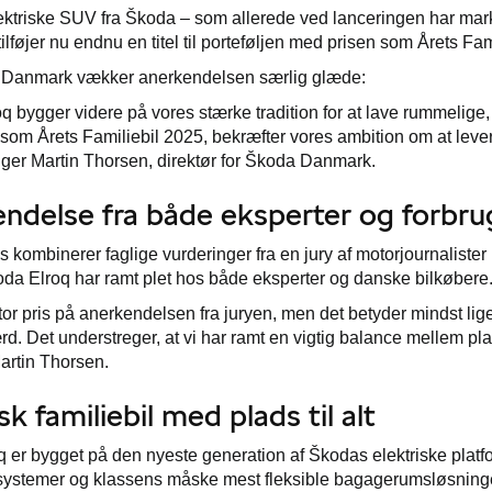
ktriske SUV fra Škoda – som allerede ved lanceringen har mark
ilføjer nu endnu en titel til porteføljen med prisen som Årets Fam
Danmark vækker anerkendelsen særlig glæde:
q bygger videre på vores stærke tradition for at lave rummelige, 
 som Årets Familiebil 2025, bekræfter vores ambition om at levere
iger Martin Thorsen, direktør for Škoda Danmark.
ndelse fra både eksperter og forbru
 kombinerer faglige vurderinger fra en jury af motorjournaliste
koda Elroq har ramt plet hos både eksperter og danske bilkøbere
stor pris på anerkendelsen fra juryen, men det betyder mindst lig
ærd. Det understreger, at vi har ramt en vigtig balance mellem pla
Martin Thorsen.
sk familiebil med plads til alt
 er bygget på den nyeste generation af Škodas elektriske platf
ystemer og klassens måske mest fleksible bagagerumsløsninger.