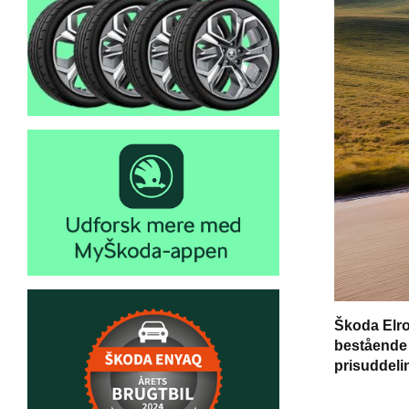
Škoda Elro
bestående a
prisuddeli