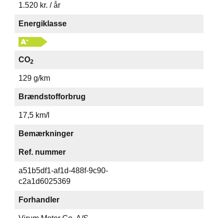
1.520 kr. / år
Energiklasse
CO
2
129 g/km
Brændstofforbrug
17,5 km/l
Bemærkninger
Ref. nummer
a51b5df1-af1d-488f-9c90-
c2a1d6025369
Forhandler