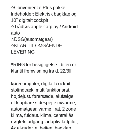
⭐Convenience Plus pakke
Indeholder: Elektrisk bagklap og
10" digitalt cockpit
⭐Trådløs apple carplay / Android
auto
⭐DSG(automatgear)
⭐KLAR TIL OMGÅENDE
LEVERING
‼️RING for besigtigelse - bilen er
klar til fremvisning fra d. 22/3‼️
kørecomputer, digitalt cockpit,
stofindtræk, multifunktionsrat,
højdejust. førersæde, alufælge,
el-klapbare sidespejle m/varme,
automatgear, varme i rat, 2 zone
klima, fuldaut. klima, centrallås,
nøglefri adgang, adaptiv fartpilot,
4x el-ruder, el betjent bagklap,