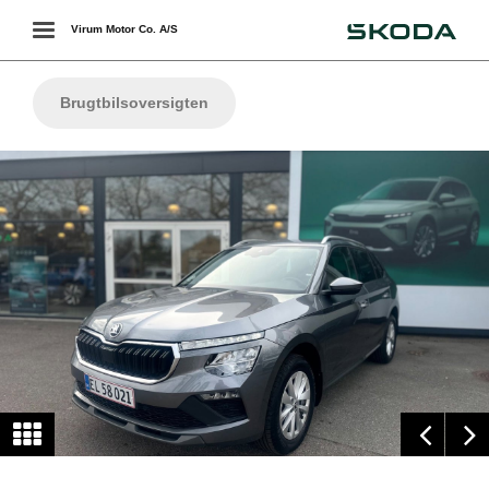
Škoda
Toggle
Virum Motor Co. A/S
navigation
Brugtbilsoversigten
ering