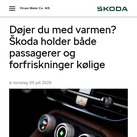
Škoda
Toggle
Virum Motor Co. A/S
navigation
Døjer du med varmen?
Škoda holder både
passagerer og
forfriskninger kølige
torsdag 09 juli 2026